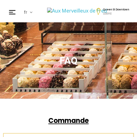
Queen St Downtown
fr
Changer
en
de
日本
nl
cz
FAQ
ar
es
Commande