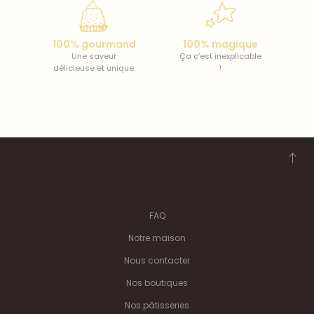
100% gourmand
100% magique
Une saveur
Ça c’est inexplicable
délicieuse et unique.
!
FAQ
Notre maison
Nous contacter
Nos boutiques
Nos pâtisseries