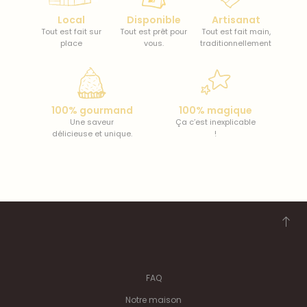
Local
Disponible
Artisanat
Tout est fait sur
Tout est prêt pour
Tout est fait main,
place
vous.
traditionnellement
100% gourmand
100% magique
Une saveur
Ça c’est inexplicable
délicieuse et unique.
!
FAQ
Notre maison