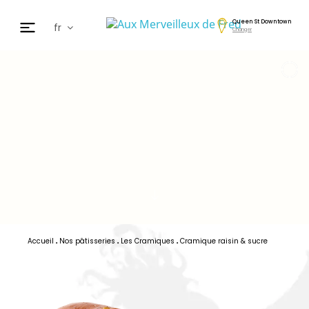
Queen St Downtown
fr
Changer
en
de
日本
nl
cz
ar
es
Accueil
Nos pâtisseries
Les Cramiques
Cramique raisin & sucre