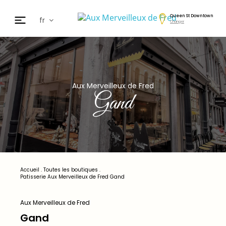
Queen St Downtown
fr
Changer
en
de
日本
nl
Aux Merveilleux de Fred
cz
Gand
ar
es
Accueil
.
Toutes les boutiques
.
Patisserie Aux Merveilleux de Fred Gand
Aux Merveilleux de Fred
Gand