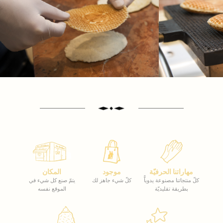
مهاراتنا الحرفيّة
موجود
المكان
كلّ منتجاتنا مصنوعة يدوياًّ
كلّ شيء جاهز لك
يتمّ صنع كل شيء في
بطريقة تقليديّة
الموقع نفسه