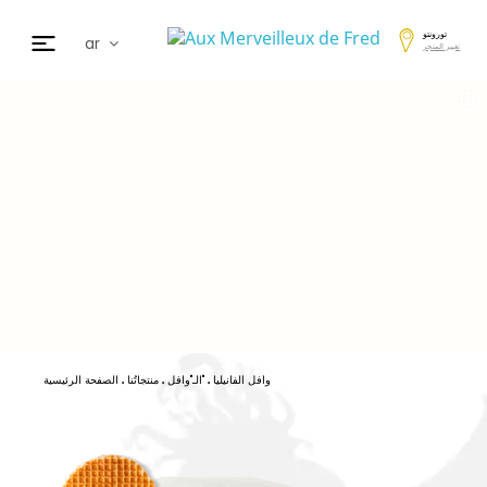
تورونتو
ar
تغيير المتجر
fr
en
de
日本
nl
cz
es
وافل الفانيليا
الـ"وافل"
منتجاتُنا
الصفحة الرئيسية