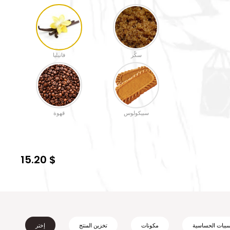
سكّر
فانيليا
سبيكولوس
قهوة
15.20 $
ببات الحساسية
مكونات
تخزين المنتج
إختر