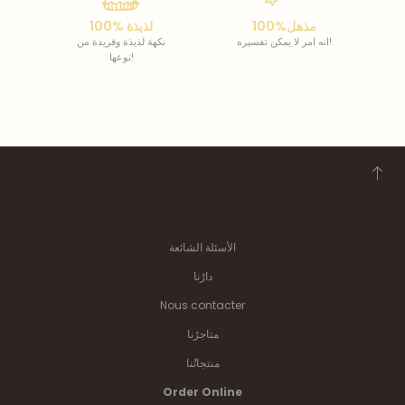
100%مذهل
100% لذيذة
انه امر لا يمكن تفسيره!
نكهة لذيذة وفريدة من
نوعها!
الأسئلة الشائعة
دارُنا
Nous contacter
متاجرُنا
منتجاتُنا
Order Online