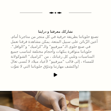
نشاركك معرفتنا و درايتنا
تصنع حلوياتنا بطريقة حرفية في كل متجر من متاجرنا أمام.
أعين الزّبائن على سبيل المتعة، يمكن مشاهدة فرقنا تعمل
في صنع حلوى الـ”ميرفييو” والـ”كراميك” و”الوافل".
حلوياتنا متوافرة بنكهات وأحجام مختلفة لتناسب جميع
المناسبات وتلبي كل رغباتك ، من “كراميك” الشوكولاتة
للمساء ، إلى قالب “ميرفييو” لأعياد ميلاد لا تُنسى تعالَ
واكتشف مهارتنا وتذوّق حلوياتنا التي لا تفوَّت!