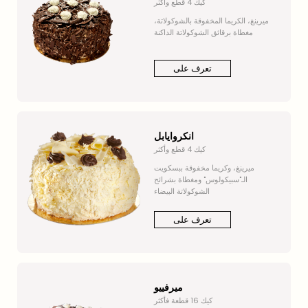
كيك 4 قطع وأكثر
ميرينغ، الكريما المخفوقة بالشوكولاتة،
مغطاة برقائق الشوكولاتة الداكنة
تعرف على
انكروايابل
كيك 4 قطع وأكثر
ميرينغ، وكريما مخفوقة ببسكويت
الـ"سبيكولوس" ومغطاة بشرائح
الشوكولاتة البيضاء
تعرف على
ميرفييو
كيك 16 قطعة فأكثر