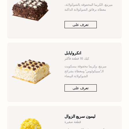
ميرينغ، الكريما المخفوقة بالشوكولاتة،
مغطاة برقائق الشوكولاتة الداكنة
تعرف على
انكروايابل
كيك 16 قطعة فأكثر
ميرينغ، وكريما مخفوقة ببسكويت
الـ"سبيكولوس" ومغطاة بشرائح
الشوكولاتة البيضاء
تعرف على
ليمون سريع الزوال
قطعة صغيرة