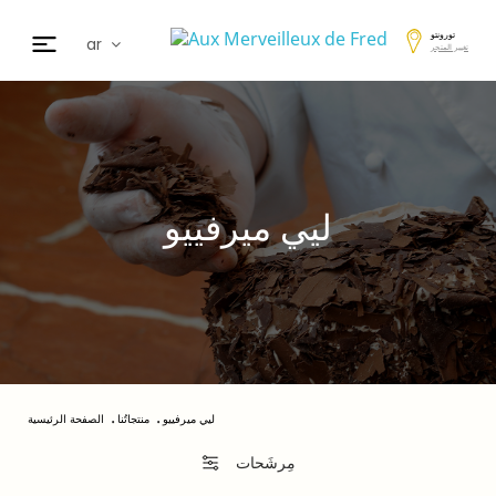
تورونتو
ar
تغيير المتجر
fr
en
de
日本
nl
ليي ميرفييو
cz
es
ليي ميرفييو
منتجاتُنا
الصفحة الرئيسية
مِرشَحات