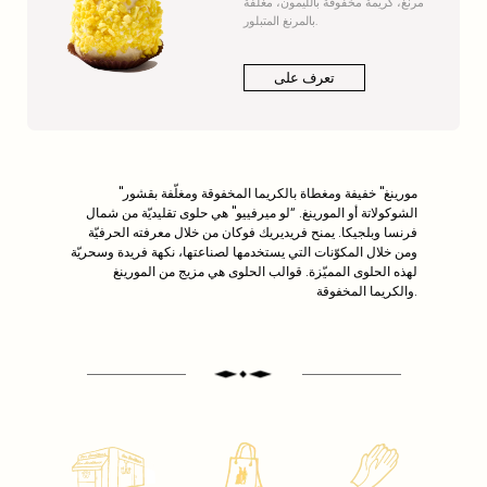
مرنغ، كريمة مخفوقة بالليمون، مغلفة
بالمرنغ المتبلور.
تعرف على
"مورينغ" خفيفة ومغطاة بالكريما المخفوقة ومغلّفة بقشور
الشوكولاتة أو المورينغ. “لو ميرفييو" هي حلوى تقليديّة من شمال
فرنسا وبلجيكا. يمنح فريديريك فوكان من خلال معرفته الحرفيّة
ومن خلال المكوّنات التي يستخدمها لصناعتها، نكهة فريدة وسحريّة
لهذه الحلوى المميّزة. قوالب الحلوى هي مزيج من المورينغ
والكريما المخفوقة.