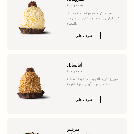
قطعة واحدة
ميرينغ، كريما مخفوقة ببسكويت الـ
"سبيكولوس"، مغطاة برقائق الشوكولاتة
البيضاء.
تعرف على
أنبانسابل
قطعة واحدة
ميرينغ، كريما القهوة المخفوقة، مغطاة
بالـ"ميرينغ" البلّوري بنكهة القهوة.
تعرف على
ميرفييو