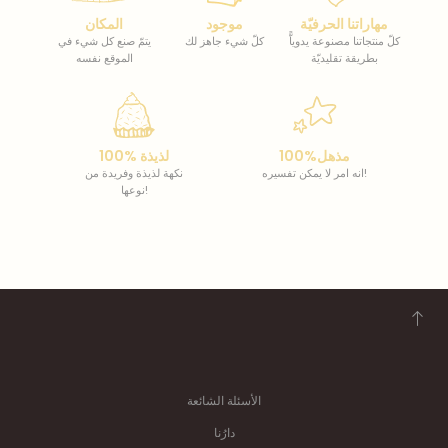
مهاراتنا الحرفيّة
موجود
المكان
كلّ منتجاتنا مصنوعة يدوياًّ
كلّ شيء جاهز لك
يتمّ صنع كل شيء في
بطريقة تقليديّة
الموقع نفسه
100%مذهل
100% لذيذة
انه امر لا يمكن تفسيره!
نكهة لذيذة وفريدة من
نوعها!
الأسئلة الشائعة
دارُنا