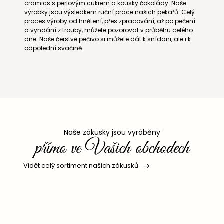
cramics s perlovým cukrem a kousky čokolády. Naše
výrobky jsou výsledkem ruční práce našich pekařů. Celý
proces výroby od hnětení, přes zpracování, až po pečení
a vyndání z trouby, můžete pozorovat v průběhu celého
dne. Naše čerstvé pečivo si můžete dát k snídani, ale i k
odpolední svačině.
Naše zákusky jsou vyráběny
přímo ve Vašich obchodech
Vidět celý sortiment našich zákusků