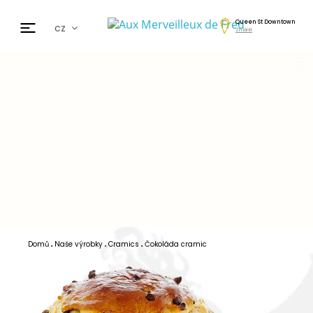
Queen St Downtown
cz
Změnit
fr
en
de
日本
nl
ar
es
Domů
Naše výrobky
Cramics
Čokoláda cramic