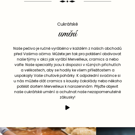
Cukrářské
umění
Naše pečivo je ručně vyráběno v každém z našich obchodů
před Vašima očima. Můžete jen tak pro potěšení obdivovat
naše týmy v akci jak vyrábí Merveilleux, cramics a nebo
vafle. Naše speciality jsou k dispozici v různých příchutích
a velikostech, aby se hodily ke všem příležitostem a
uspokojily Vaše chuťové pohárky. K odpolední svačince si
u nás můžete dát cramics s kousky čokolády nebo někoho
potěšit dortem Merveilleux k narozeninám. Přijďte objevit
naše cukrářské umění a ochutnat naše nezapomenutelné
zákusky!