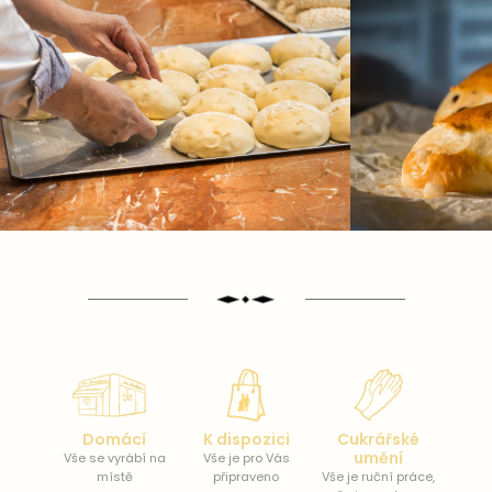
Domácí
K dispozici
Cukrářské
umění
Vše se vyrábí na
Vše je pro Vás
místě
připraveno
Vše je ruční práce,