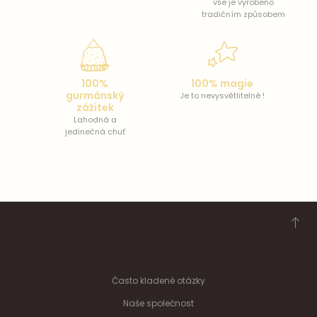
vše je vyrobeno
tradičním způsobem
100%
100% magie
gurmánský
Je to nevysvětlitelné !
zážitek
Lahodná a
jedinečná chuť
Často kladené otázky
Naše společnost