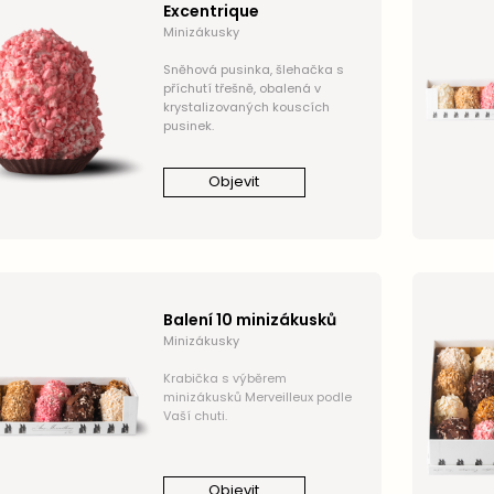
Excentrique
Minizákusky
Sněhová pusinka, šlehačka s
příchutí třešně, obalená v
krystalizovaných kouscích
pusinek.
Objevit
Balení 10 minizákusků
Minizákusky
Krabička s výběrem
minizákusků Merveilleux podle
Vaší chuti.
Objevit