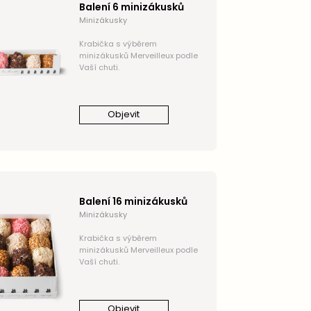
Balení 6 minizákusků
Minizákusky
Krabička s výběrem
minizákusků Merveilleux podle
Vaší chuti.
Objevit
Balení 16 minizákusků
Minizákusky
Krabička s výběrem
minizákusků Merveilleux podle
Vaší chuti.
Objevit