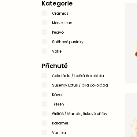
Kategorie
Cramics
Merveilleux
Pečivo
Sněhové pusinky
Vafle
příchutě
Čokoláda / hořká čokoláda
Sušenky Lotus / bílá čokoláda
Káva
Třešeň
Griliáš / Mandle, lískové oříšky
Karamel
Vanilka