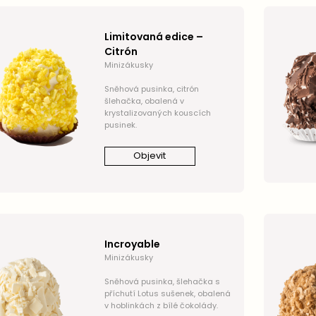
Limitovaná edice –
Citrón
Minizákusky
Sněhová pusinka, citrón
šlehačka, obalená v
krystalizovaných kouscích
pusinek.
Objevit
Incroyable
Minizákusky
Sněhová pusinka, šlehačka s
příchutí Lotus sušenek, obalená
v hoblinkách z bílé čokolády.