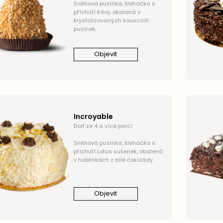
Sněhová pusinka, šlehačka s
příchutí kávy, obalená v
krystalizovaných kouscích
pusinek.
Objevit
Incroyable
Dort ze 4 a více porcí
Sněhová pusinka, šlehačka s
příchutí Lotus sušenek, obalená
v hoblinkách z bílé čokolády.
Objevit