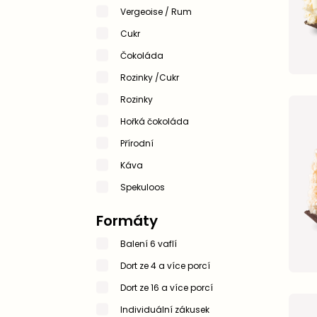
Vergeoise / Rum
Cukr
Čokoláda
Rozinky /Cukr
Rozinky
Hořká čokoláda
Přírodní
Káva
Spekuloos
Formáty
Balení 6 vaflí
Dort ze 4 a více porcí
Dort ze 16 a více porcí
Individuální zákusek