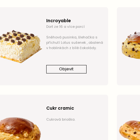
Incroyable
Dort ze 16 a více porcí
Sněhová pusinka, šlehačka s
příchutí Lotus sušenek , obalená
v hoblinkách z bílé čokolády.
Objevit
Cukr cramic
Cukrová brioška.