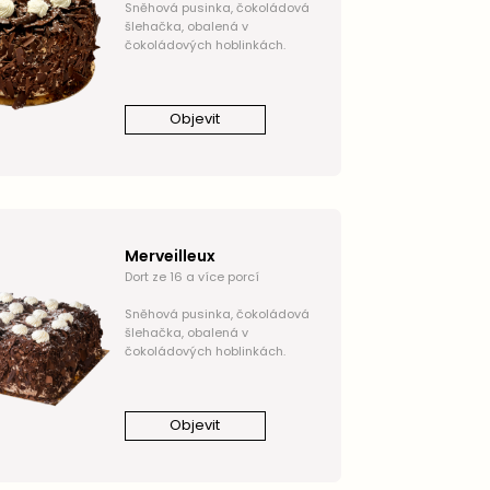
Sněhová pusinka, čokoládová
šlehačka, obalená v
čokoládových hoblinkách.
Objevit
Merveilleux
Dort ze 16 a více porcí
Sněhová pusinka, čokoládová
šlehačka, obalená v
čokoládových hoblinkách.
Objevit