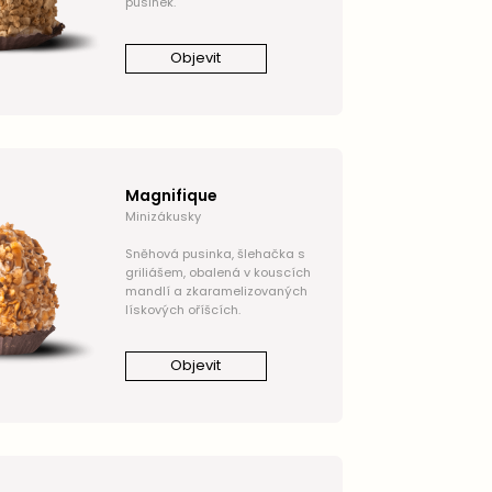
pusinek.
Objevit
Magnifique
Minizákusky
Sněhová pusinka, šlehačka s
griliášem, obalená v kouscích
mandlí a zkaramelizovaných
lískových oříšcích.
Objevit