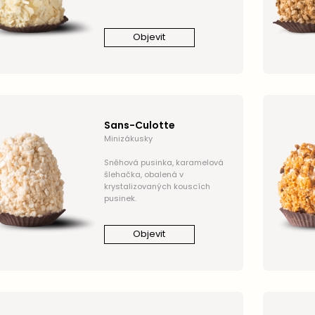
Objevit
Sans-Culotte
Minizákusky
Sněhová pusinka, karamelová
šlehačka, obalená v
krystalizovaných kouscích
pusinek.
Objevit