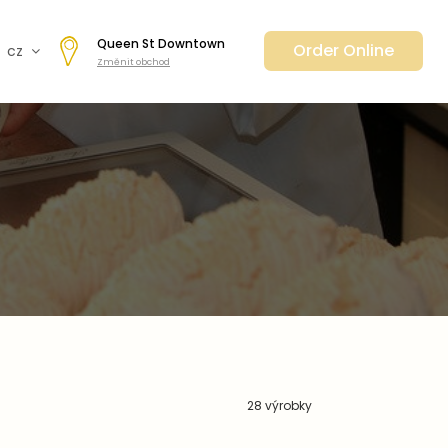
Queen St Downtown
Order Online
cz
Změnit obchod
fr
en
de
日本
nl
ar
es
28 výrobky