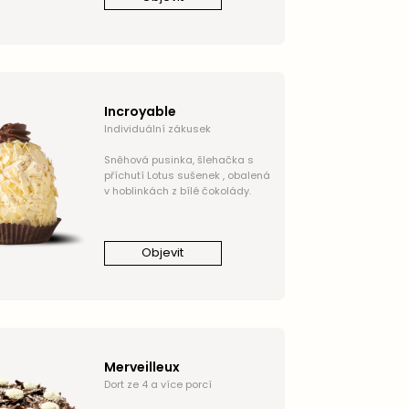
Incroyable
Individuální zákusek
Sněhová pusinka, šlehačka s
příchutí Lotus sušenek , obalená
v hoblinkách z bílé čokolády.
Objevit
Merveilleux
Dort ze 4 a více porcí