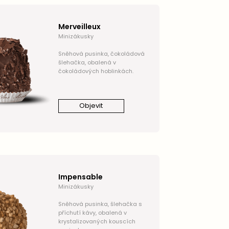
Merveilleux
Minizákusky
Sněhová pusinka, čokoládová
šlehačka, obalená v
čokoládových hoblinkách.
Objevit
Impensable
Minizákusky
Sněhová pusinka, šlehačka s
příchutí kávy, obalená v
krystalizovaných kouscích