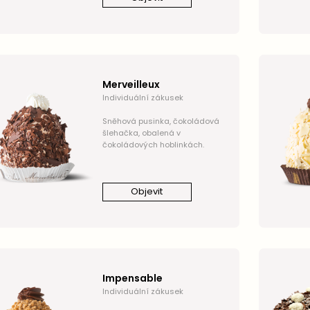
Merveilleux
Individuální zákusek
Sněhová pusinka, čokoládová
šlehačka, obalená v
čokoládových hoblinkách.
Objevit
Impensable
Individuální zákusek