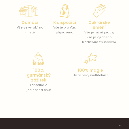
Domácí
K dispozici
Cukrářské
umění
Vše se vyrábí na
Vše je pro Vás
místě
připraveno
Vše je ruční práce,
vše je vyrobeno
tradičním způsobem
100%
100% magie
gurmánský
Je to nevysvětlitelné !
zážitek
Lahodná a
jedinečná chuť