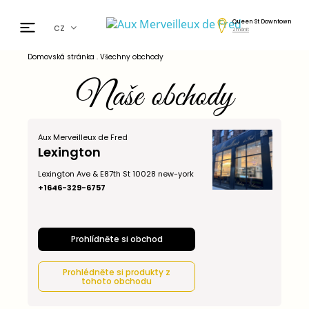
Queen St Downtown
cz
Změnit
fr
Domovská stránka
.
Všechny obchody
en
Naše obchody
de
日本
nl
Aux Merveilleux de Fred
ar
Lexington
es
Lexington Ave & E87th St 10028 new-york
+1646-329-6757
Prohlídněte si obchod
Prohlédněte si produkty z
tohoto obchodu