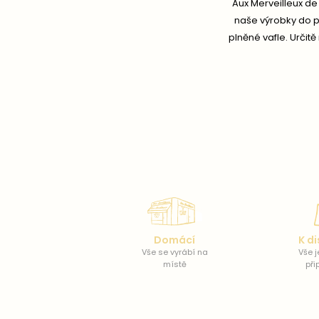
Aux Merveilleux de 
naše výrobky do př
plněné vafle. Urči
Domácí
K di
Vše se vyrábí na
Vše j
místě
při