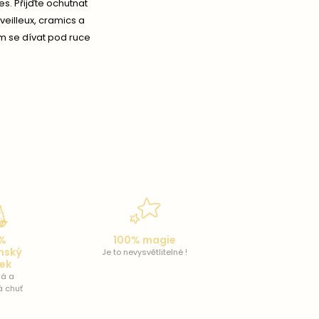
es. Přijďte ochutnat
veilleux, cramics a
m se dívat pod ruce
%
100% magie
nský
Je to nevysvětlitelné !
tek
á a
á chuť