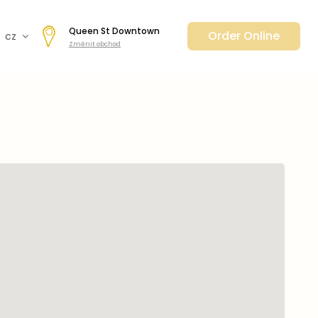
Queen St Downtown
Order Online
cz
Změnit obchod
fr
en
de
日本
nl
ar
es