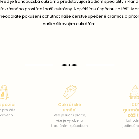
Fred je francouzská cukrárna představující tradiční speciality z Fland
ekrásného prostředí naší cukrárny. Největšímu úspěchu se těší : Mer
tě neodoláte pokušení ochutnat naše čerstvě upečené cramics a přito
našim šikovným cukrářům.
spozici
Cukrářské
100
umění
gurmá
e pro Vás
záži
praveno
Vše je ruční práce,
vše je vyrobeno
Lahodn
tradičním způsobem
jedinečn