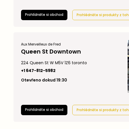
Prohlídněte si obchod
Prohlédněte si produkty z t
Aux Merveilleux de Fred
Queen St Downtown
224 Queen St W M5V 1Z6 toronto
+1 647-812-5982
Otevřeno dokud 19:30
Prohlídněte si obchod
Prohlédněte si produkty z t