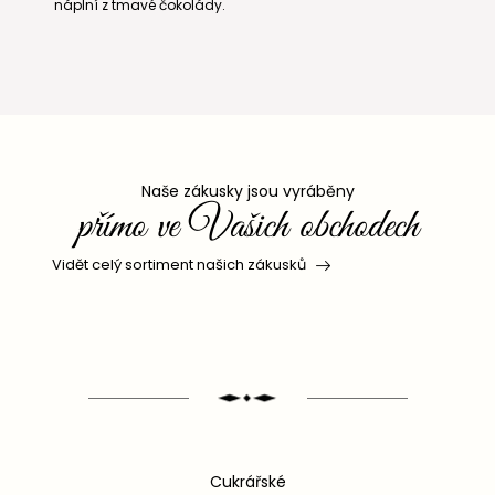
náplní z tmavé čokolády.
Naše zákusky jsou vyráběny
přímo ve Vašich obchodech
Vidět celý sortiment našich zákusků
Cukrářské