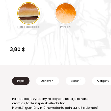
Hořká čokoláda
Přírodní
3,80 $
Popis
Uchování
Složení
Alergeny
Pain au lait je vyrobený ze stejného těsta jako naše
cramics, takže stejně skvěle chutná.
Pro větší gurmány máme variantu pain au lait s domácí