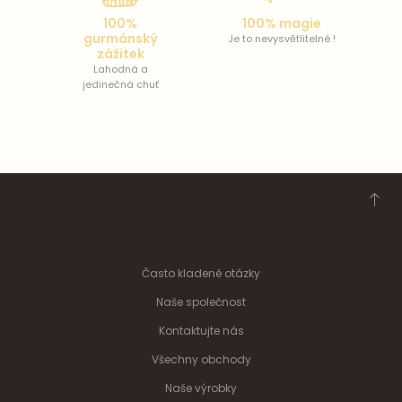
100%
100% magie
gurmánský
Je to nevysvětlitelné !
zážitek
Lahodná a
jedinečná chuť
Často kladené otázky
Naše společnost
Kontaktujte nás
Všechny obchody
Naše výrobky