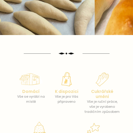
Domácí
K dispozici
Cukrářské
umění
Vše se vyrábí na
Vše je pro Vás
místě
připraveno
Vše je ruční práce,
vše je vyrobeno
tradičním způsobem