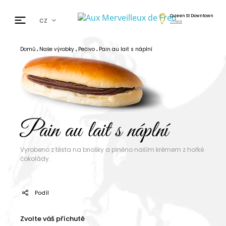
Queen St Downtown
cz
Změnit
fr
en
Domů
Naše výrobky
Pečivo
Pain au lait s náplní
de
日本
nl
ar
Pain au lait s náplní
es
Vyrobeno z těsta na briošky a plněno naším krémem z hořké
čokolády.
Podíl
Zvolte váš příchutě