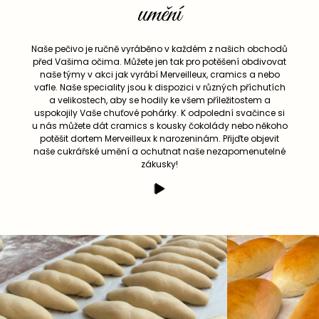
umění
Naše pečivo je ručně vyráběno v každém z našich obchodů
před Vašima očima. Můžete jen tak pro potěšení obdivovat
naše týmy v akci jak vyrábí Merveilleux, cramics a nebo
vafle. Naše speciality jsou k dispozici v různých příchutích
a velikostech, aby se hodily ke všem příležitostem a
uspokojily Vaše chuťové pohárky. K odpolední svačince si
u nás můžete dát cramics s kousky čokolády nebo někoho
potěšit dortem Merveilleux k narozeninám. Přijďte objevit
naše cukrářské umění a ochutnat naše nezapomenutelné
zákusky!