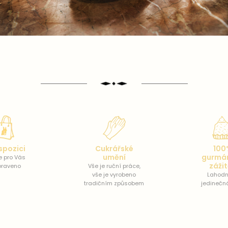
spozici
Cukrářské
100
umění
gurmá
e pro Vás
záži
praveno
Vše je ruční práce,
vše je vyrobeno
Lahodn
tradičním způsobem
jedinečn