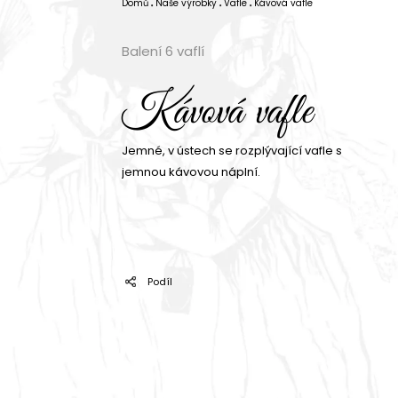
Domů
Naše výrobky
Vafle
Kávová vafle
Balení 6 vaflí
Kávová vafle
Jemné, v ústech se rozplývající vafle s
jemnou kávovou náplní.
Podíl