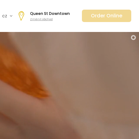
Queen St Downtown
Order Online
cz
Změnit obchod
fr
en
de
日本
nl
ar
es