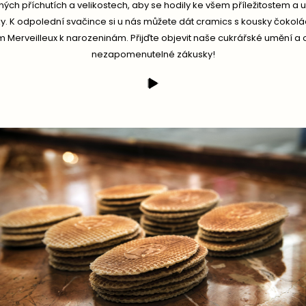
zných příchutích a velikostech, aby se hodily ke všem příležitostem a 
. K odpolední svačince si u nás můžete dát cramics s kousky čoko
m Merveilleux k narozeninám. Přijďte objevit naše cukrářské umění a
nezapomenutelné zákusky!