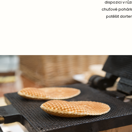
dispozici v rů
chuťové pohárky
potěšit dorte