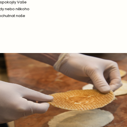
uspokojily Vaše
lády nebo někoho
 ochutnat naše