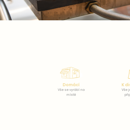
Domácí
K di
Vše se vyrábí na
Vše j
místě
při