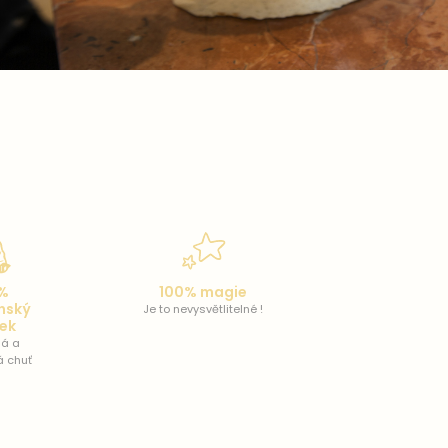
%
100% magie
nský
Je to nevysvětlitelné !
tek
á a
á chuť