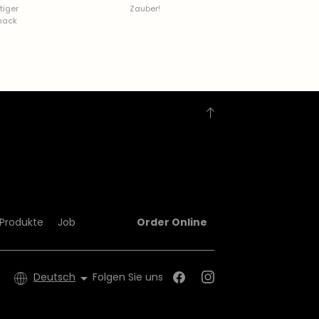
tiger
Zauber!
mack
Produkte
Job
Order Online
Deutsch

Folgen Sie uns