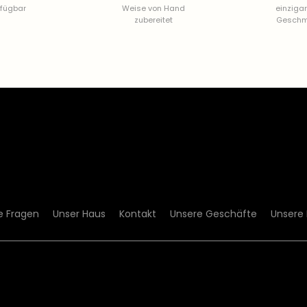
rfügbar
Weise von Hand
einzigar
zubereitet
Gesch
te Fragen
Unser Haus
Kontakt
Unsere Geschäfte
Unsere 