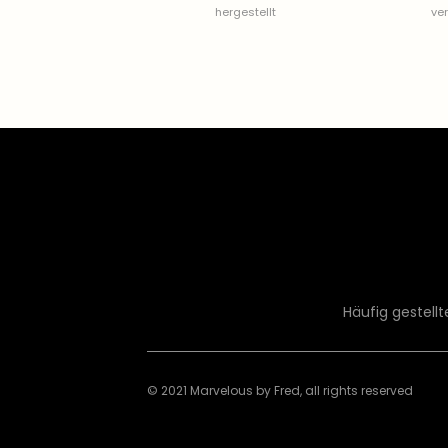
hergestellt
ve
Häufig gestell
© 2021 Marvelous by Fred, all rights reserved