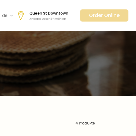
Queen St Downtown
Order Online
de
Anderes Geschäft wählen
fr
en
日本
nl
cz
ar
es
4 Produkte