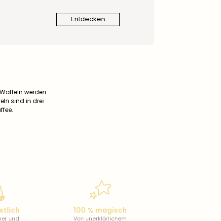
Entdecken
 Waffeln werden
ln sind in drei
ffee.
stlich
100 % magisch
cher und
Von unerklärlichem