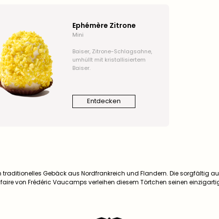
Ephémère Zitrone
Mini
Baiser, Zitrone
-Schlagsahne,
umhüllt mit kristallisiertem
Baiser.
Entdecken
ein traditionelles Gebäck aus Nordfrankreich und Flandern. Die sorgfältig
faire von Frédéric Vaucamps verleihen diesem Törtchen seinen einzigar