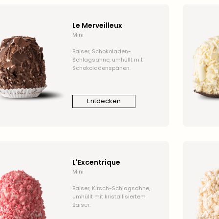
Le Merveilleux
Mini
Baiser, Schokoladen-
Schlagsahne, umhüllt mit
Schokoladenspänen.
Entdecken
L'Excentrique
Mini
Baiser, Kirsch-Schlagsahne,
umhüllt mit kristallisiertem
Baiser.