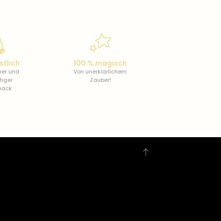
stlich
100 % magisch
cher und
Von unerklärlichem
tiger
Zauber!
mack