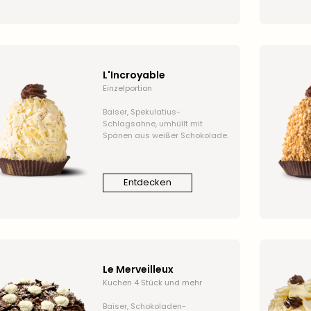
L'Incroyable
Einzelportion
Baiser, Spekulatius-
Schlagsahne, umhüllt mit
Spänen aus weißer Schokolade.
Entdecken
Le Merveilleux
Kuchen 4 Stück und mehr
Baiser, Schokoladen-