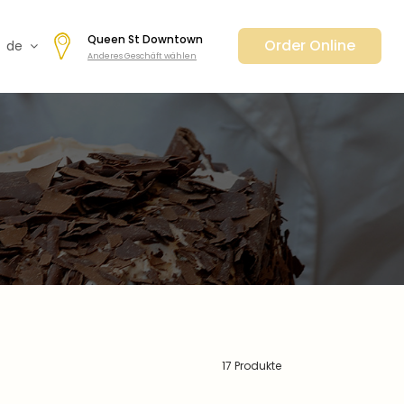
Queen St Downtown
Order Online
de
Anderes Geschäft wählen
fr
en
日本
nl
cz
ar
es
17 Produkte