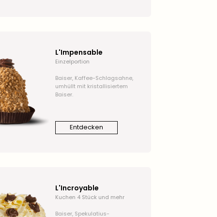
L'Impensable
Einzelportion
Baiser, Kaffee-Schlagsahne,
umhüllt mit kristallisiertem
Baiser.
Entdecken
L'Incroyable
Kuchen 4 Stück und mehr
Baiser, Spekulatius-