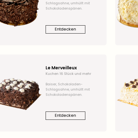
Schlagsahne, umhüllt mit
Schokoladenspänen.
Entdecken
Le Merveilleux
Kuchen 16 Stück und mehr
Baiser, Schokoladen-
Schlagsahne, umhüllt mit
Schokoladenspänen.
Entdecken