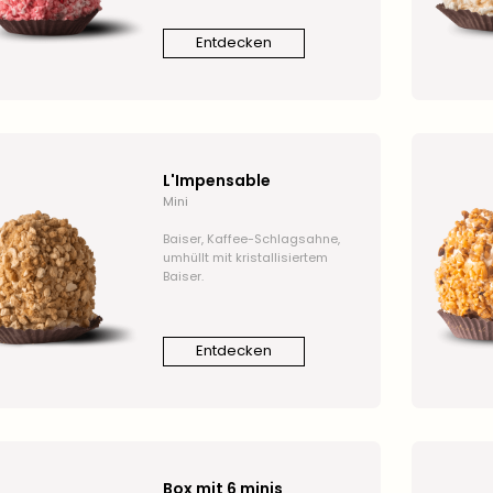
Entdecken
L'Impensable
Mini
Baiser, Kaffee-Schlagsahne,
umhüllt mit kristallisiertem
Baiser.
Entdecken
Box mit 6 minis