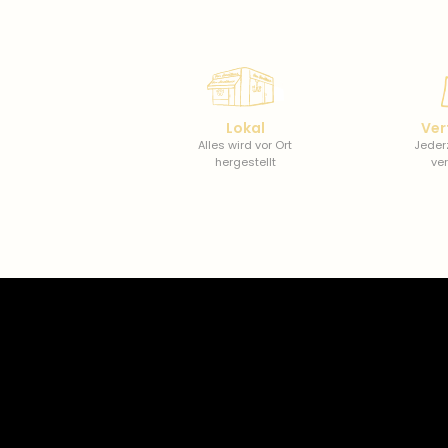
Lokal
Ver
Alles wird vor Ort
Jederz
hergestellt
ve