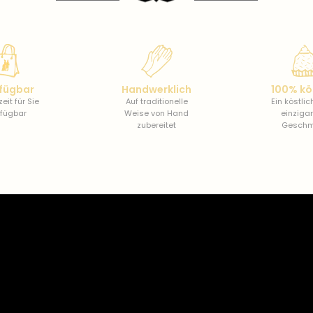
fügbar
Handwerklich
100% kö
eit für Sie
Auf traditionelle
Ein köstli
rfügbar
Weise von Hand
einzigar
zubereitet
Gesch