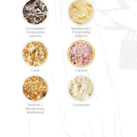
Chocolate /
Spéculoos /
Chocolate
Chocolate
oscuro
blanco
Café
Cereza
Praliné /
Caramelo
Almendras,
avellanas