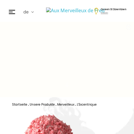
Queen St Downtown
de
Ändern
fr
en
日本
nl
cz
ar
es
Startseite
Unsere Produkte
Merveilleux
L'Excentrique