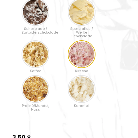
Schokolade /
Spekulatius /
Zartbitterschokolade
Weiße
Schokolade
Kaffee
Kirsche
Praliné/Mandel,
Karamell
Nuss
3,50 $