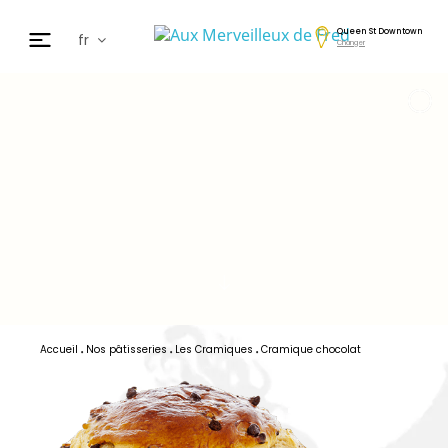
Queen St Downtown
fr
Changer
en
de
日本
nl
cz
ar
es
Accueil
Nos pâtisseries
Les Cramiques
Cramique chocolat