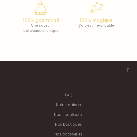
100% gourmand
100% magique
Une saveur
Ça c’est inexplicable
délicieuse et unique.
!
FAQ
Notre maison
Nous contacter
Nos boutiques
Nos pâtisseries