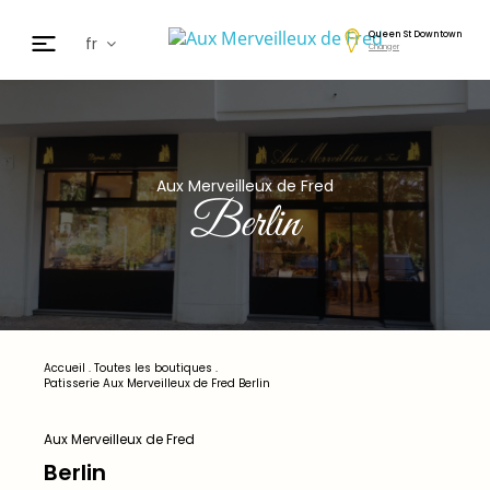
Queen St Downtown
fr
Changer
en
de
日本
nl
Aux Merveilleux de Fred
cz
Berlin
ar
es
Accueil
.
Toutes les boutiques
.
Patisserie Aux Merveilleux de Fred Berlin
Aux Merveilleux de Fred
Berlin