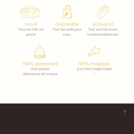
Local
Disponible
Artisanat
Tout est fait sur
Tout est prêt pour
Tout est fait main,
place
vous.
traditionnellement
100% gourmand
100% magique
Une saveur
Ça c’est inexplicable
délicieuse et unique.
!