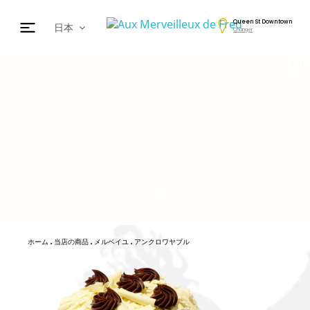
Queen St Downtown
日本
Changer
fr
en
de
nl
cz
ar
es
ホーム
当店の商品
メルベイユ
アンクロワヤブル