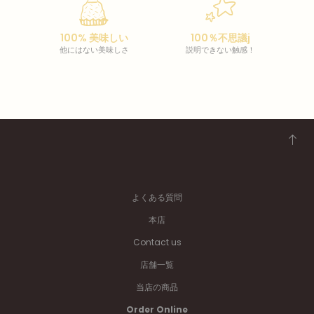
100% 美味しい
100％不思議j
他にはない美味しさ
説明できない触感！
よくある質問
本店
Contact us
店舗一覧
当店の商品
Order Online