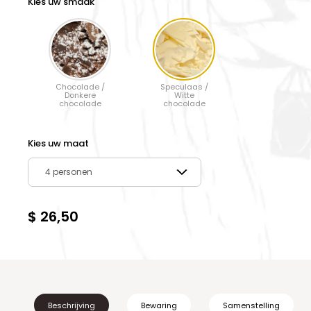
Kies uw smaak
Chocolade /
Speculaas /
Donkere
Witte
chocolade
chocolade
Kies uw maat
4 personen
$ 26,50
Beschrijving
Bewaring
Samenstelling