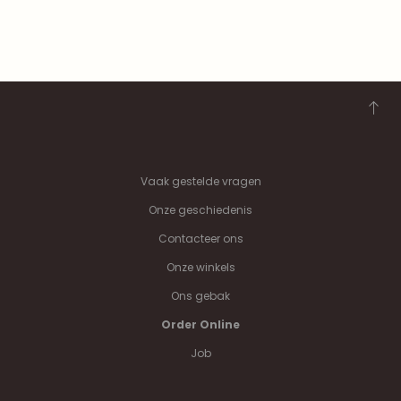
Vaak gestelde vragen
Onze geschiedenis
Contacteer ons
Onze winkels
Ons gebak
Order Online
Job