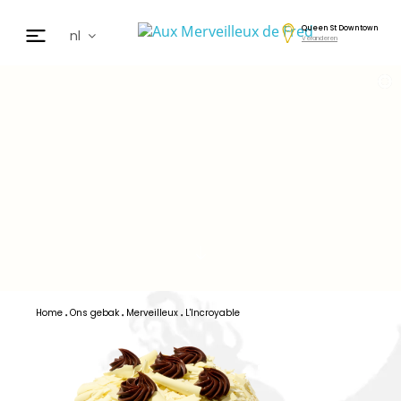
Queen St Downtown
nl
Veranderen
fr
en
de
日本
cz
ar
es
Home
Ons gebak
Merveilleux
L'Incroyable