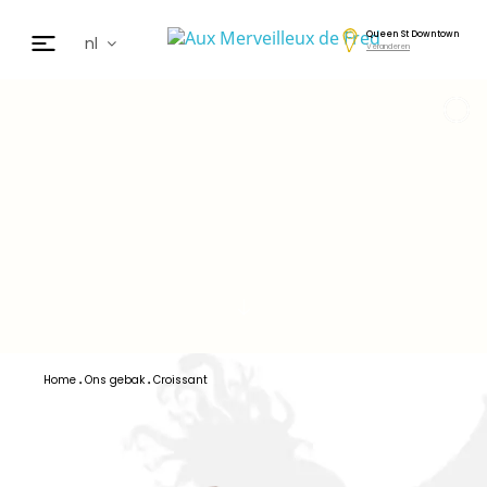
Queen St Downtown
nl
Veranderen
fr
en
de
日本
cz
ar
es
Home
Ons gebak
Croissant