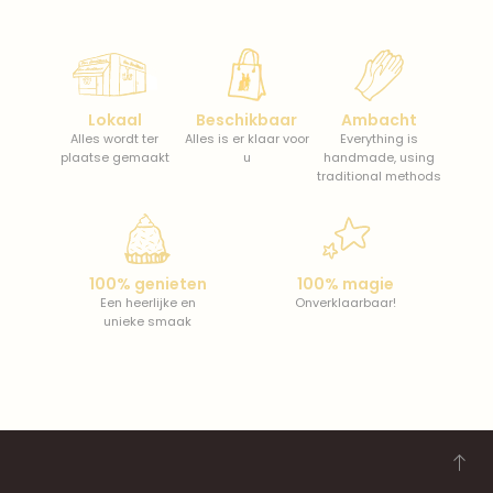
Lokaal
Beschikbaar
Ambacht
Alles wordt ter
Alles is er klaar voor
Everything is
plaatse gemaakt
u
handmade, using
traditional methods
100% genieten
100% magie
Een heerlijke en
Onverklaarbaar!
unieke smaak