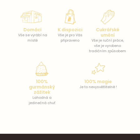
Domácí
K dispozici
Cukrářské
umění
Vše se vyrábí na
Vše je pro Vás
místě
připraveno
Vše je ruční práce,
vše je vyrobeno
tradičním způsobem
100%
100% magie
gurmánský
Je to nevysvětlitelné !
zážitek
Lahodná a
jedinečná chuť