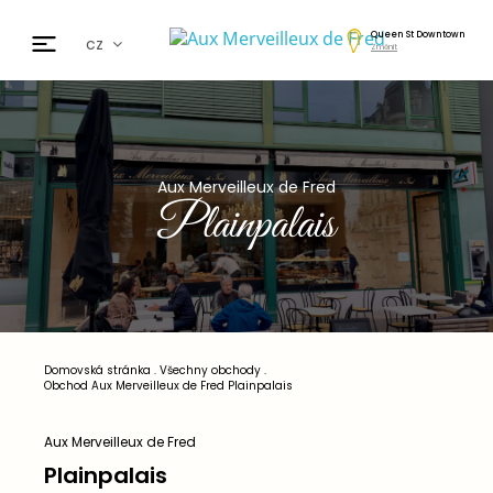
Queen St Downtown
cz
Změnit
fr
en
de
日本
Aux Merveilleux de Fred
nl
Plainpalais
ar
es
Domovská stránka
.
Všechny obchody
.
Obchod Aux Merveilleux de Fred Plainpalais
Aux Merveilleux de Fred
Plainpalais