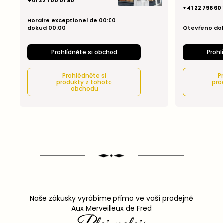
+41 22 700 01 90
+41 22 796 60 
Horaire exceptionel de 00:00
dokud 00:00
Otevřeno dok
Prohlídněte si obchod
Prohl
Prohlédněte si
P
produkty z tohoto
pro
obchodu
Naše zákusky vyrábíme přímo ve vaší prodejně
Aux Merveilleux de Fred