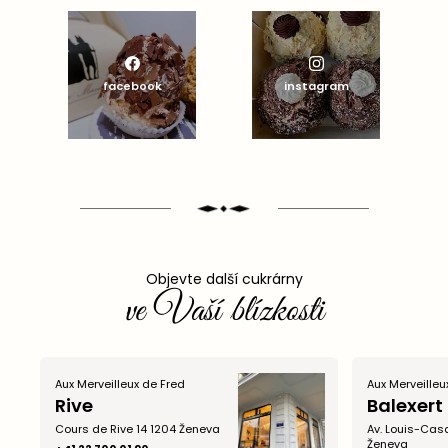
facebook
instagram
Objevte další cukrárny
ve Vaší blízkosti
Aux Merveilleux de Fred
Aux Merveilleu
Rive
Balexert
Cours de Rive 14 1204 Ženeva
Av. Louis-Casa
Ženeva