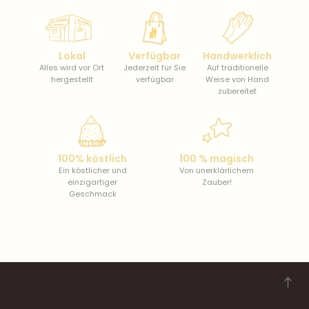
Lokal
Verfügbar
Handwerklich
Alles wird vor Ort
Jederzeit für Sie
Auf traditionelle
hergestellt
verfügbar
Weise von Hand
zubereitet
100% köstlich
100 % magisch
Ein köstlicher und
Von unerklärlichem
einzigartiger
Zauber!
Geschmack