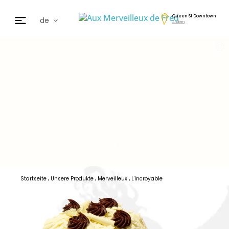
Queen St Downtown
de
Ändern
fr
en
日本
nl
cz
ar
es
Startseite
Unsere Produkte
Merveilleux
L'Incroyable