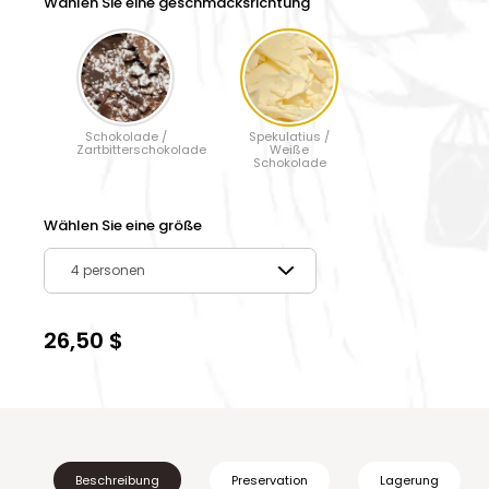
Wählen Sie eine geschmacksrichtung
Schokolade /
Spekulatius /
Zartbitterschokolade
Weiße
Schokolade
Wählen Sie eine größe
4 personen
26,50 $
Beschreibung
Preservation
Lagerung