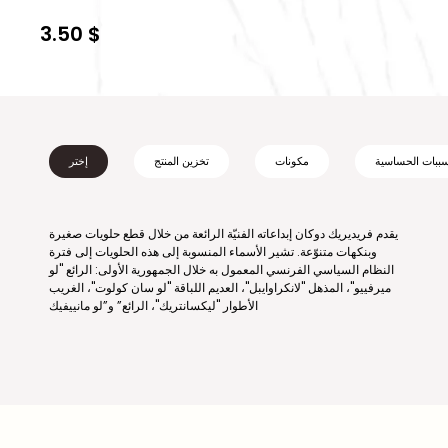
3.50 $
ببات الحساسية
مكونات
تخزين المنتج
إختر
يقدم فريديريك دوكان إبداعاته الفنيّة الرائعة من خلال قطع حلويات صغيرة
وبنكهات متنوّعة. تشير الأسماء المنسوبة إلى هذه الحلويات إلى فترة
النظام السياسي الفرنسي المعمول به خلال الجمهورية الأولى: الرائع "لو
ميرفييو"، المذهل "لانكراوايبل"، العديم اللباقة "لو سان كولوت"، الغريب
الأطوار "ليكسانتريك"، الرائع” و”لو مانييفيك