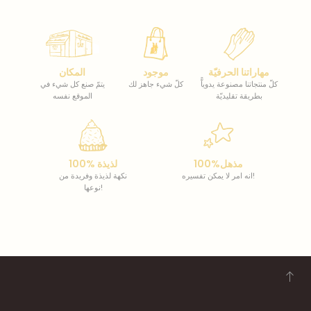
مهاراتنا الحرفيّة
موجود
المكان
كلّ منتجاتنا مصنوعة يدوياًّ
كلّ شيء جاهز لك
يتمّ صنع كل شيء في
بطريقة تقليديّة
الموقع نفسه
100%مذهل
100% لذيذة
انه امر لا يمكن تفسيره!
نكهة لذيذة وفريدة من
نوعها!