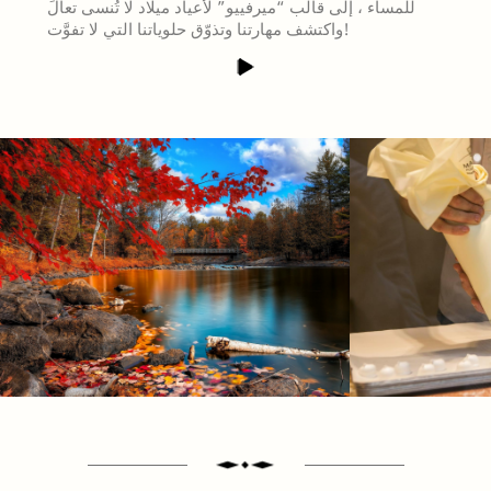
للمساء ، إلى قالب “ميرفييو” لأعياد ميلاد لا تُنسى تعالَ
واكتشف مهارتنا وتذوّق حلوياتنا التي لا تفوَّت!