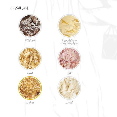
إختر النكهات
سبيكولوس /
شوكولاتة
شوكولاتة بيضاء
كرز
قهوة
كراميل
براليني