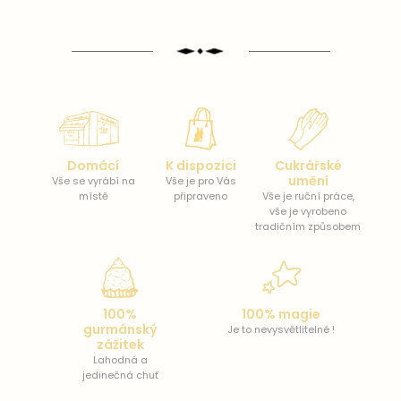
Domácí
K dispozici
Cukrářské
umění
Vše se vyrábí na
Vše je pro Vás
místě
připraveno
Vše je ruční práce,
vše je vyrobeno
tradičním způsobem
100%
100% magie
gurmánský
Je to nevysvětlitelné !
zážitek
Lahodná a
jedinečná chuť