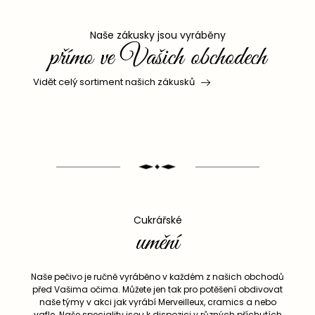
Naše zákusky jsou vyráběny
přímo ve Vašich obchodech
Vidět celý sortiment našich zákusků
Cukrářské
umění
Naše pečivo je ručně vyráběno v každém z našich obchodů
před Vašima očima. Můžete jen tak pro potěšení obdivovat
naše týmy v akci jak vyrábí Merveilleux, cramics a nebo
vafle. Naše speciality jsou k dispozici v různých příchutích