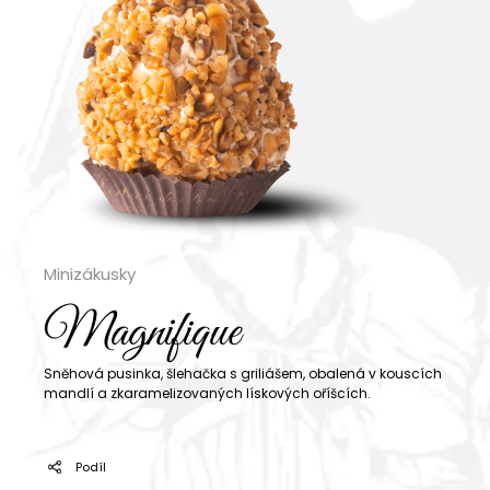
Minizákusky
Magnifique
Sněhová pusinka, šlehačka s griliášem, obalená v kouscích
mandlí a zkaramelizovaných lískových oříšcích.
Podíl