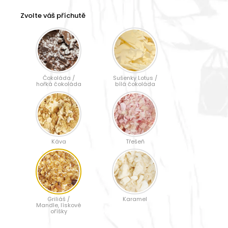
Zvolte váš příchutě
Čokoláda /
Sušenky Lotus /
hořká čokoláda
bílá čokoláda
Káva
Třešeň
Griliáš /
Karamel
Mandle, lískové
oříšky