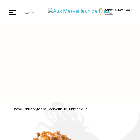
Queen St Downtown
cz
Změnit
fr
en
de
日本
nl
ar
es
Domů
Naše výrobky
Merveilleux
Magnifique