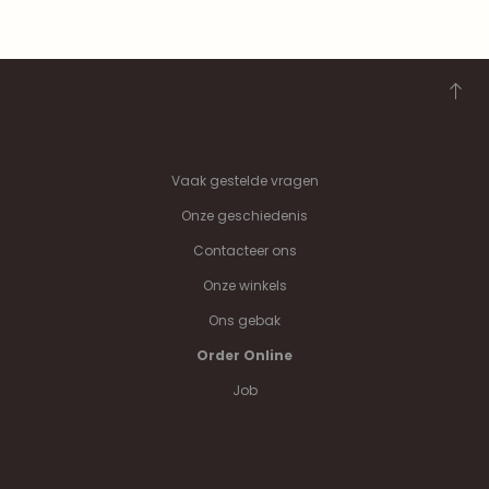
Vaak gestelde vragen
Onze geschiedenis
Contacteer ons
Onze winkels
Ons gebak
Order Online
Job