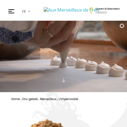
Queen St Downtown
nl
Veranderen
fr
en
de
日本
cz
ar
es
Home
Ons gebak
Merveilleux
L'Impensable