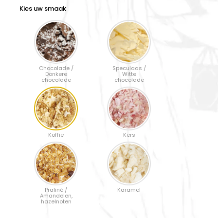
Kies uw smaak
Chocolade /
Speculaas /
Donkere
Witte
chocolade
chocolade
Koffie
Kers
Praliné /
Karamel
Amandelen,
hazelnoten